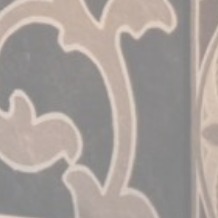
Identifier.
Estatísticas
Cookies deste tipo são usados para recolher informações
do utilizador sobre a sua navegação, com o objetivo final
de analisar as estatísticas de uma forma agregada para
aprimorar o website.
Nome
Fornecedor
Propósito
Duração
_ga_350QLHE4NE
Google
Google Analytics
2 anos
Analytics
allows user tracking
to enhance the
website
performance and
experience
_ga
Google
Google Analytics
2 anos
Analytics
allows user tracking
to enhance the
website
performance and
experience
_ga_CMJG3ZE5EE
Google
Google Analytics
2 anos