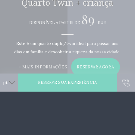
Quarto Twin + criança
89
DISPONÍVEL A PARTIR DE
EUR
Este é um quarto duplo/twin ideal para passar uns
dias em família e descobrir a riqueza da nossa cidade.
MAIS INFORMAÇÕES
RESERVAR AGORA
RESERVE SUA EXPERIÊNCIA