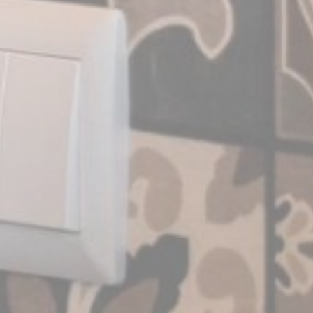
Analytics
allows user tracking
to enhance the
website
performance and
experience
Marketing e Anúncios
Os cookies de marketing serão usados principalmente por
terceiros para criar um perfil de utilizador para rastrear o
seu comportamento e hábitos na web para fins de
marketing.
Dados do usuário de anúncios
Forneça consentimento para enviar dados do usuário
relacionados à publicidade ao Google.
Anúncios personalizados
Fornecer consentimento a terceiros para publicidade
personalizada