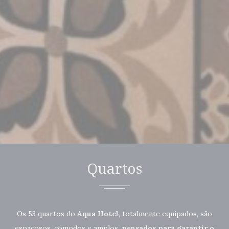
Confirmar seleção
Menos detalhes
Quartos
Os 53 quartos do
Aqua Hotel
, totalmente equipados, são
espaçosos, cómodos e amplos,
pensados para garantir o