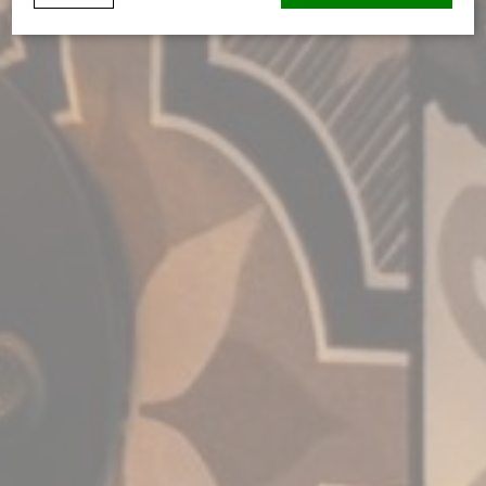
Declaração de cookie por
d-edge Macaron CMP
. Última atualização:
2023-12-28.
O que são cookies?
Cookies são pequenos bits de informação textual que são
usados pelo website para melhorar a experiência do
utilizador. Aceite todos os cookies ou escolha as categorias
que deseja permitir.
Política de Privacidade
Necessário
Os cookies necessários permitem que o website se
comporte adequadamente, permitindo funcionalidades
básicas, como logins em áreas privadas ou a navegação
no website.
Não existem cookies deste tipo.
Preferências