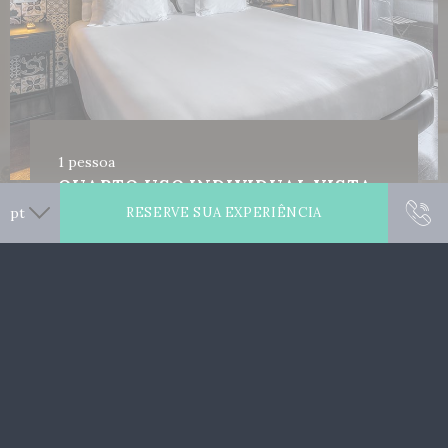
1 pessoa
QUARTO USO INDIVIDUAL VISTA
RIO
RESERVE SUA EXPERIÊNCIA
Disponível a partir de
79
EUR
RESERVAR AGORA
MAIS INFORMAÇÕES